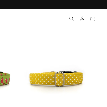
Prihlásiť
Košík
sa