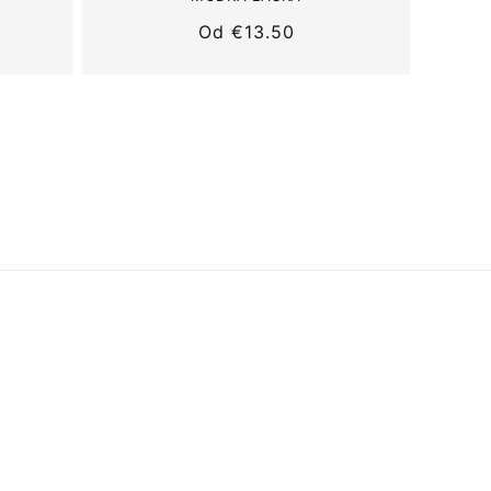
Normálna
Od
€13.50
cena