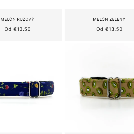
MELÓN RUŽOVÝ
MELÓN ZELENÝ
Normálna
Od
€13.50
Normálna
Od
€13.50
cena
cena