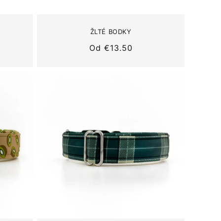
ŽLTÉ BODKY
Normálna
Od
€13.50
cena