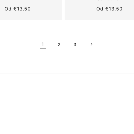
Normálna
Od
€13.50
Normálna
Od
€13.50
cena
cena
1
2
3