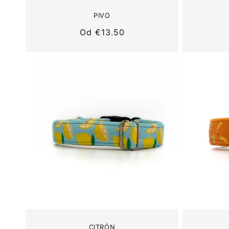
PIVO
Normálna
Od
€13.50
cena
CITRÓN