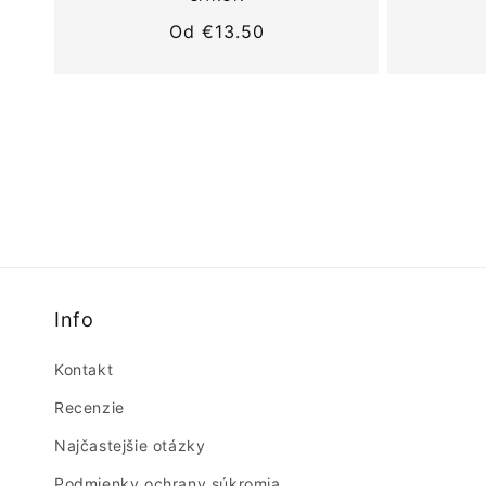
Normálna
Od
€13.50
cena
Info
Kontakt
Recenzie
Najčastejšie otázky
Podmienky ochrany súkromia