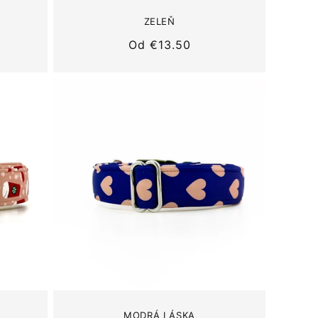
ZELEŇ
Normálna
Od
€13.50
cena
MODRÁ LÁSKA