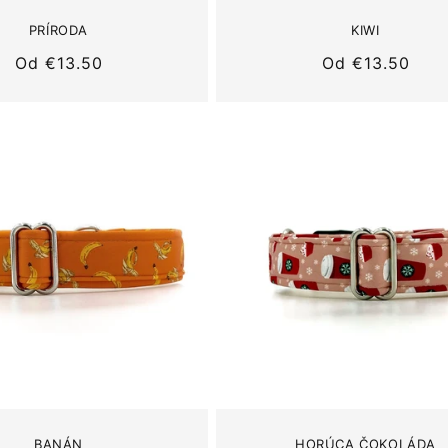
PRÍRODA
KIWI
Normálna
Od
€13.50
Normálna
Od
€13.50
cena
cena
BANÁN
HORÚCA ČOKOLÁDA