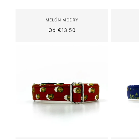
MELÓN MODRÝ
Normálna
Od
€13.50
cena