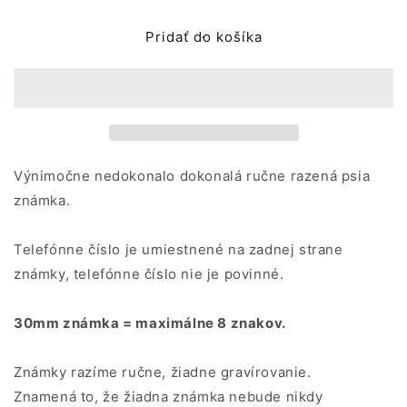
pre
pre
LABKA
LABKA
Pridať do košíka
Výnimočne nedokonalo dokonalá ručne razená psia
známka.
Telefónne číslo je umiestnené na zadnej strane
známky, telefónne číslo nie je povinné.
30mm známka = maximálne 8 znakov.
Známky razíme ručne, žiadne gravírovanie.
Znamená to, že žiadna známka nebude nikdy