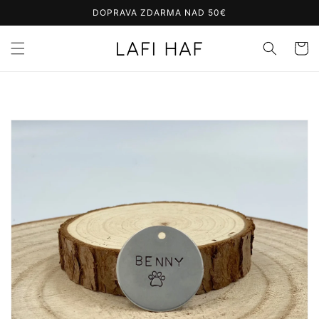
Prejsť
DOPRAVA ZDARMA NAD 50€
na
obsah
Košík
Prejsť na
informácie
o
produkte