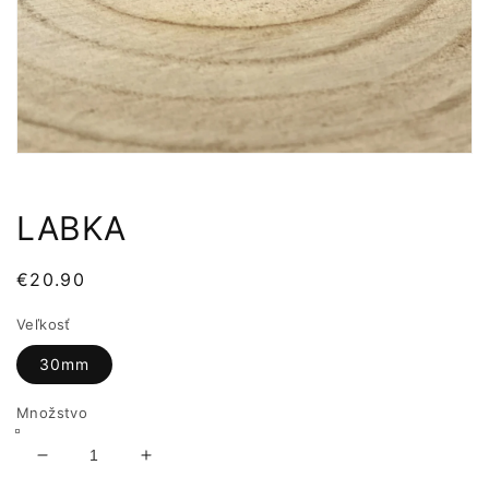
LABKA
Normálna
€20.90
cena
Veľkosť
30mm
Množstvo
Znížiť
Zvýšiť
množstvo
množstvo